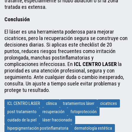
tratante, especialmente si hubo ablación o si la zona
tratada es extensa.
Conclusión
El láser es una herramienta poderosa para mejorar
cicatrices, pero la recuperación segura se construye con
decisiones diarias. Si aplicas este checklist de 20
puntos, reduces riesgos frecuentes como irritación
prolongada, manchas postinflamatorias y
complicaciones infecciosas. En
ICL CENTRO LASER
la
prioridad es una atención profesional, segura y con
seguimiento. Ante cualquier duda o cambio inesperado,
consulta. Un ajuste a tiempo suele evitar problemas y
protege tu resultado.
ICL CENTRO LASER
clínica
tratamientos láser
cicatrices
post tratamiento
recuperación
fotoprotección
cuidado de la piel
láser fraccionado
hiperpigmentación postinflamatoria
dermatología estética